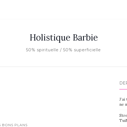
Holistique Barbie
50% spirituelle / 50% superficielle
DE
J’ai
ne m
Stre
Tui
S BONS PLANS