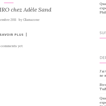
Qua
 IRO chez Adèle Sand
exp
Phi
by
tembre 2011
Glamazone
SU
 SAVOIR PLUS
 comments yet
DE
J’ai
ne m
Stre
Tui
Qua
exp