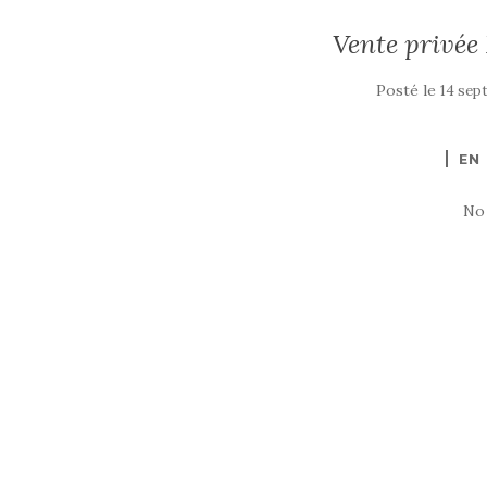
Vente privée
Posté le
14 sep
EN
No