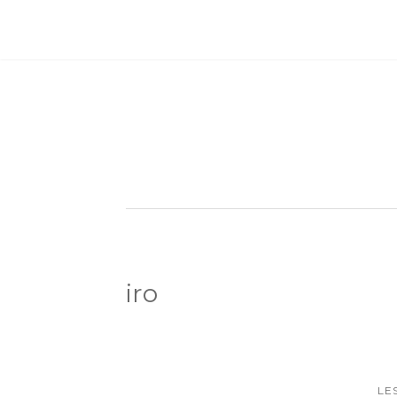
iro
LE