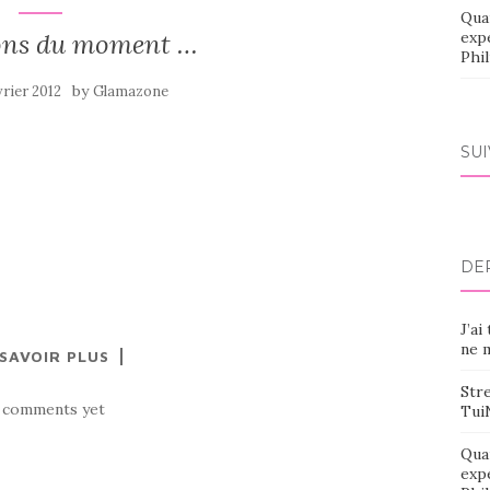
Qua
ions du moment …
exp
Phi
by
vrier 2012
Glamazone
SU
DE
J’ai
ne m
 SAVOIR PLUS
Stre
 comments yet
Tui
Qua
exp