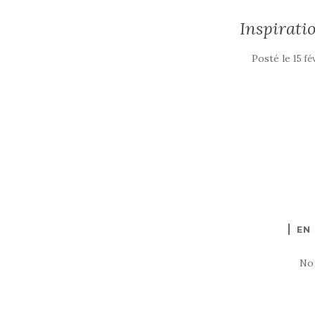
Inspirat
Posté le
15 fé
EN
No