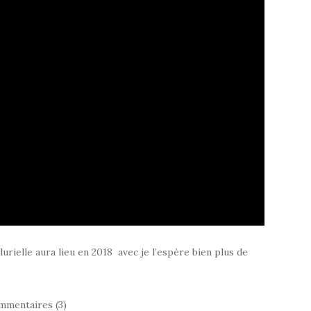
urielle aura lieu en 2018 avec je l’espère bien plus de
mmentaires (3)