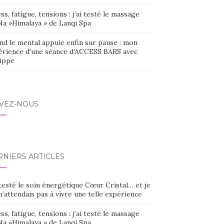
ss, fatigue, tensions : j’ai testé le massage
Na »Himalaya » de Lanqi Spa
nd le mental appuie enfin sur pause : mon
érience d’une séance d’ACCESS BARS avec
lippe
IVEZ-NOUS
RNIERS ARTICLES
 testé le soin énergétique Cœur Cristal… et je
’attendais pas à vivre une telle expérience
ss, fatigue, tensions : j’ai testé le massage
Na »Himalaya » de Lanqi Spa