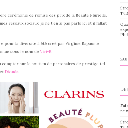
Stre
Tui
re cérémonie de remise des prix de la Beauté Plurielle.
 réseaux sociaux, je ne t’en ai pas parlé ici et il fallait
Qua
exp
Phi
 pour la diversité à été créé par Virginie Bapaume
nnue sous le nom de
Vivi-B
.
SU
 compter sur le soutien de partenaires de prestige tel
et
Diouda
.
DE
J’ai
ne m
Stre
Tui