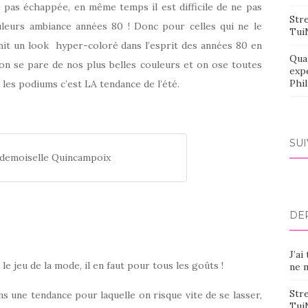
 pas échappée, en même temps il est difficile de ne pas
Stre
uleurs ambiance années 80 ! Donc pour celles qui ne le
Tui
nit un look hyper-coloré dans l’esprit des années 80 en
Qua
on se pare de nos plus belles couleurs et on ose toutes
exp
Phi
 les podiums c’est LA tendance de l’été.
SU
demoiselle Quincampoix
DE
J’ai
le jeu de la mode, il en faut pour tous les goûts !
ne m
Stre
ns une tendance pour laquelle on risque vite de se lasser,
Tui