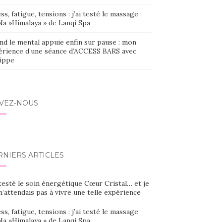
ss, fatigue, tensions : j’ai testé le massage
Na »Himalaya » de Lanqi Spa
nd le mental appuie enfin sur pause : mon
érience d’une séance d’ACCESS BARS avec
lippe
IVEZ-NOUS
RNIERS ARTICLES
 testé le soin énergétique Cœur Cristal… et je
’attendais pas à vivre une telle expérience
ss, fatigue, tensions : j’ai testé le massage
Na »Himalaya » de Lanqi Spa