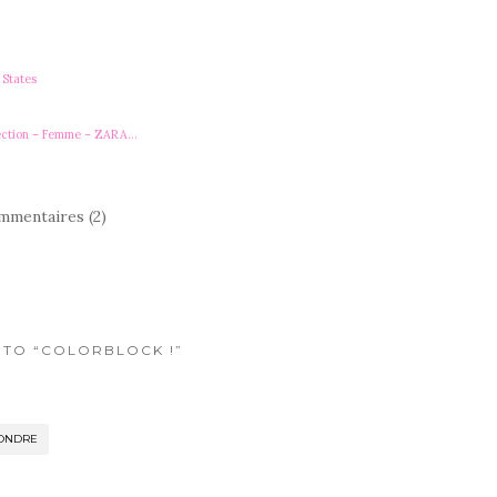
States
ection – Femme – ZARA…
mmentaires (2)
S TO “COLORBLOCK !”
ONDRE