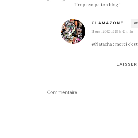
Trop sympa ton blog !
GLAMAZONE
R
11 mai 2012 at 19 h 41 min
@Natacha : merci c’est g
LAISSE