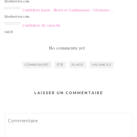
blooberries.com
Combishort marin – Shorts et Combinaisons – Vêtements -…
blooberries.com
Combishort, En coton-lin
tati.fr
No comments yet
COMBISHORT
ÉTÉ
PLAGE
VACANCES
LAISSER UN COMMENTAIRE