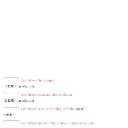
Combishort, Impromptu
12 EUR – laredoute.fr
Combishort sans manches en denim
21 EUR – laredoute.fr
Combishort à fines bretelles, En voile imprimé
tati.fr
Combishort noeud – Nouveautés – Blooberries.com