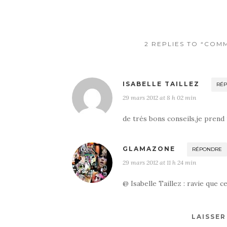
2 REPLIES TO “COM
ISABELLE TAILLEZ
RÉ
29 mars 2012 at 8 h 02 min
de trés bons conseils,je prend
GLAMAZONE
RÉPONDRE
29 mars 2012 at 11 h 24 min
@ Isabelle Taillez : ravie que c
LAISSE