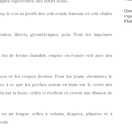
niques vaporeuses, des tshirt loose…
Qua
rop le cou au profit des cols ronds, bateaux et cols châles
exp
Phi
ales), liberty, géométriques, pois. Tous les imprimés
z les de forme chasuble, empire ou évasée voir avec des
ces et les coupes droites. Pour les jeans, choisissez le
lez à ce que les poches soient en biais sur le cotés des
 sur la fesse, celles ci étoffent et créent une illusion de
ou mi longue, celles à volants, drapées, plissées et à
boule