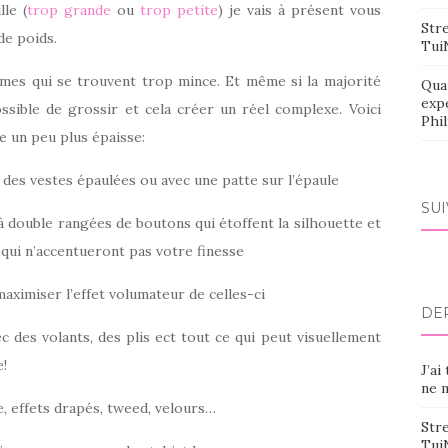
le (
trop grande
ou
trop petite
) je vais à présent vous
Stre
de poids.
Tui
emmes qui se trouvent trop mince. Et même si la majorité
Qua
exp
ossible de grossir et cela créer un réel complexe. Voici
Phi
e un peu plus épaisse:
des vestes épaulées ou avec une patte sur l’épaule
SU
à double rangées de boutons qui étoffent la silhouette et
 qui n’accentueront pas votre finesse
ximiser l’effet volumateur de celles-ci
DE
 des volants, des plis ect tout ce qui peut visuellement
e!
J’ai
ne m
, effets drapés, tweed, velours…
Stre
Tui