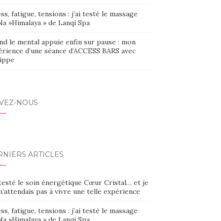
ss, fatigue, tensions : j’ai testé le massage
Na »Himalaya » de Lanqi Spa
nd le mental appuie enfin sur pause : mon
érience d’une séance d’ACCESS BARS avec
lippe
IVEZ-NOUS
RNIERS ARTICLES
 testé le soin énergétique Cœur Cristal… et je
’attendais pas à vivre une telle expérience
ss, fatigue, tensions : j’ai testé le massage
Na »Himalaya » de Lanqi Spa