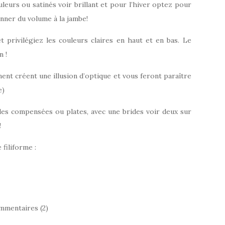
uleurs ou satinés voir brillant et pour l’hiver optez pour
onner du volume à la jambe!
t privilégiez les couleurs claires en haut et en bas. Le
n !
ent créent une illusion d’optique et vous feront paraître
e)
les compensées ou plates, avec une brides voir deux sur
!
filiforme :
mmentaires (2)