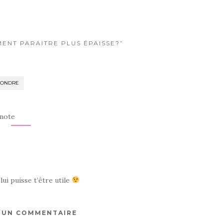
MENT PARAITRE PLUS ÉPAISSE?”
PONDRE
 note
elui puisse t’être utile
R UN COMMENTAIRE