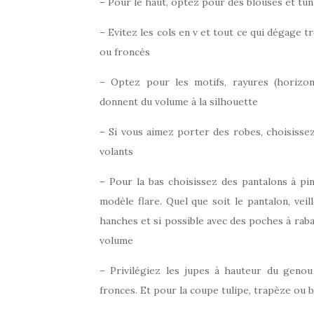
– Pour le haut, optez pour des blouses et tu
– Evitez les cols en v et tout ce qui dégage t
ou froncés
– Optez pour les motifs, rayures (horizont
donnent du volume à la silhouette
– Si vous aimez porter des robes, choisisse
volants
– Pour la bas choisissez des pantalons à pin
modèle flare. Quel que soit le pantalon, veil
hanches et si possible avec des poches à rabats
volume
– Privilégiez les jupes à hauteur du genou 
fronces. Et pour la coupe tulipe, trapèze ou 