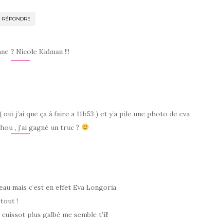
RÉPONDRE
nne ? Nicole Kidman !!!
( oui j’ai que ça à faire a 11h53 ) et y’a pile une photo de eva
ou , j’ai gagné un truc ?
au mais c’est en effet Eva Longoria
tout !
cuissot plus galbé me semble t’il!