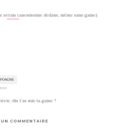
r
je serais canonissime dedans, même sans gaine).
ÉPONDRE
 min
rie, dis t’as mis ta gaine ?
R UN COMMENTAIRE