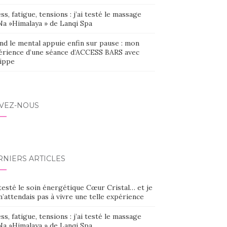
ss, fatigue, tensions : j’ai testé le massage
Na »Himalaya » de Lanqi Spa
nd le mental appuie enfin sur pause : mon
érience d’une séance d’ACCESS BARS avec
lippe
IVEZ-NOUS
RNIERS ARTICLES
 testé le soin énergétique Cœur Cristal… et je
’attendais pas à vivre une telle expérience
ss, fatigue, tensions : j’ai testé le massage
Na »Himalaya » de Lanqi Spa