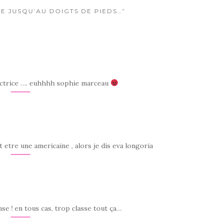
ÉE JUSQU’AU DOIGTS DE PIEDS…”
e actrice …. euhhhh sophie marceau
t etre une americaine , alors je dis eva longoria
se ! en tous cas, trop classe tout ça…