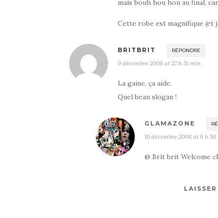
mais bouh hou hou au final, ca
Cette robe est magnifique (et 
BRITBRIT
RÉPONDRE
9 décembre 2008 at 22 h 51 min
La gaine, ça aide.
Quel beau slogan !
GLAMAZONE
R
10 décembre 2008 at 9 h 50
@ Brit brit Welcome ché
LAISSE