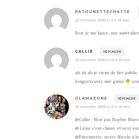
PATOUNETTECHATTE
28 novembre 2008 at 9 h 28 min
Bon, je me lance, une australie
CALLIE
RÉPONDRE
28 novembre 2008 at 10 h 55 min
ah ah ah je viens de lire public 
longoria avec une gaine
youh
GLAMAZONE
RÉPONDRE
28 novembre 2008 at 16 h 54 min
@Callie : Non pas Sophie Marce
@ Léna :c’est classe et sexy sur
@Patounette, notre Nicole à le 