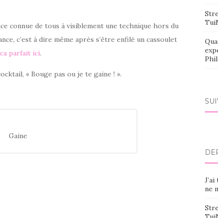
Stre
Tui
rice connue de tous à visiblement une technique hors du
ce, c’est à dire même après s’être enfilé un cassoulet
Qua
exp
ca parfait ici
.
Phi
cocktail, « Bouge pas ou je te gaine ! ».
SU
Gaine
DE
J’ai
ne m
Stre
Tui