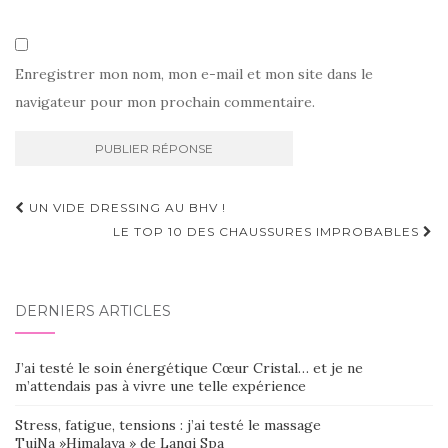
Enregistrer mon nom, mon e-mail et mon site dans le
navigateur pour mon prochain commentaire.
Navigation
UN VIDE DRESSING AU BHV !
d'article
LE TOP 10 DES CHAUSSURES IMPROBABLES
DERNIERS ARTICLES
J’ai testé le soin énergétique Cœur Cristal… et je ne
m’attendais pas à vivre une telle expérience
Stress, fatigue, tensions : j’ai testé le massage
TuiNa »Himalaya » de Lanqi Spa