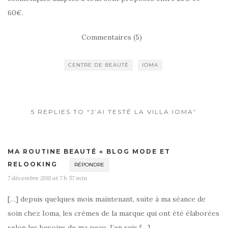
60€.
Commentaires (5)
CENTRE DE BEAUTÉ
IOMA
5 REPLIES TO “J’AI TESTÉ LA VILLA IOMA”
MA ROUTINE BEAUTÉ « BLOG MODE ET
RELOOKING
RÉPONDRE
7 décembre 2011 at 7 h 57 min
[…] depuis quelques mois maintenant, suite à ma séance de
soin chez Ioma, les crèmes de la marque qui ont été élaborées
selon les besoins de ma peau. J’en suis […]