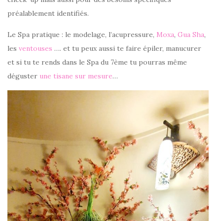
préalablement identifiés.
Le Spa pratique : le modelage, l’acupressure,
Moxa
,
Gua Sha
,
les
ventouses
…. et tu peux aussi te faire épiler, manucurer
et si tu te rends dans le Spa du 7ème tu pourras même
déguster
une tisane sur mesure
…