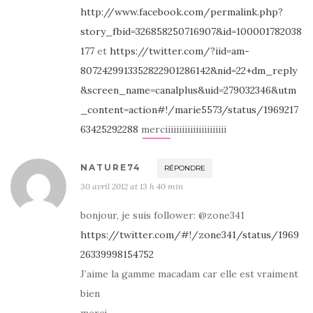
http://www.facebook.com/permalink.php?
story_fbid=326858250716907&id=100001782038
177
et
https://twitter.com/?iid=am-
8072429913352822901286142&nid=22+dm_reply
&screen_name=canalplus&uid=279032346&utm
_content=action#!/marie5573/status/1969217
63425292288
merciiiiiiiiiiiiiiiiiiiiii
NATURE74
RÉPONDRE
30 avril 2012 at 13 h 40 min
bonjour, je suis follower: @zone341
https://twitter.com/#!/zone341/status/1969
26339998154752
J’aime la gamme macadam car elle est vraiment
bien