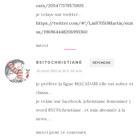
osts/205477379571905
je relaye sur twitter :
https://twitter.com/#!/Lm97050Martin/stat
us/196964448206991360
merci
85170CHRISTIANE
RÉPONDRE
30 avril 2012 at 16 h 38 min
je préfère la ligne MACADAM elle est sobre et
classs…
je relaie sur facebook, (christiane lemonnier )
word 85170christiane , et suis abonnée à la
news….
merci pour ce concours