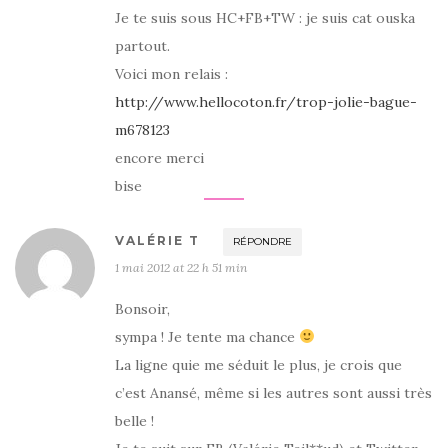
Je te suis sous HC+FB+TW : je suis cat ouska
partout.
Voici mon relais :
http://www.hellocoton.fr/trop-jolie-bague-
m678123
encore merci
bise
VALÉRIE T
RÉPONDRE
1 mai 2012 at 22 h 51 min
Bonsoir,
sympa ! Je tente ma chance
La ligne quie me séduit le plus, je crois que
c’est Anansé, même si les autres sont aussi très
belle !