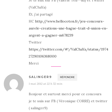
Je te suit sur FB (Valérie Teil**ud) et Twitter
(ValChaYa)
Et, j’ai partagé
HC
http://www.hellocoton.fr/jeu-concours-
aurele-creations-une-bague-trait-d-union-en-
argent-a-gagner-m678239
Twitter
https://twitter.com/#!/ValChaYa/status/1974
27290106368000
Merci
SALINGER9
RÉPONDRE
1 mai 2012 at 22 h 52 min
Bonjour et surtout merci pour ce concours
je te suis sur FB ( Véronique CORRE) et twitter
( salinger9)