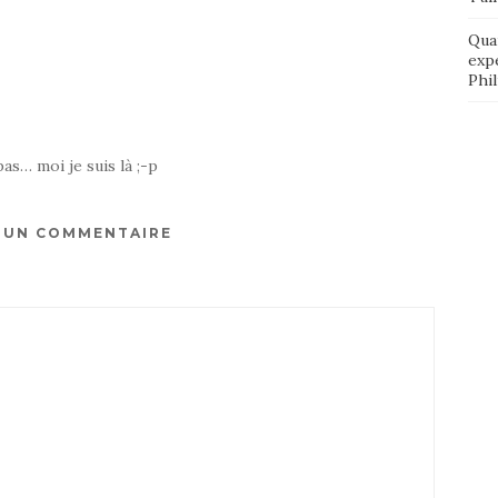
Qua
exp
Phi
pas… moi je suis là ;-p
R UN COMMENTAIRE