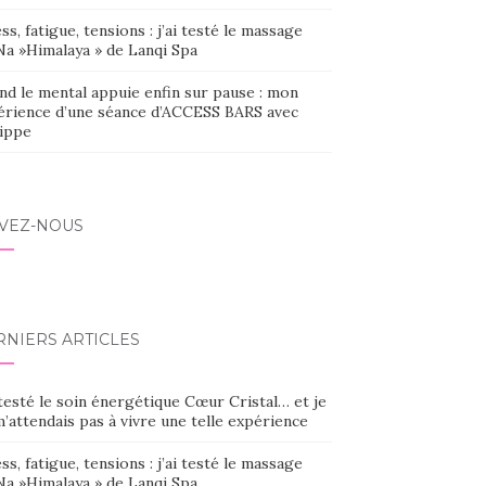
ss, fatigue, tensions : j’ai testé le massage
Na »Himalaya » de Lanqi Spa
nd le mental appuie enfin sur pause : mon
érience d’une séance d’ACCESS BARS avec
lippe
IVEZ-NOUS
RNIERS ARTICLES
 testé le soin énergétique Cœur Cristal… et je
’attendais pas à vivre une telle expérience
ss, fatigue, tensions : j’ai testé le massage
Na »Himalaya » de Lanqi Spa