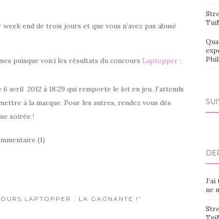
Stre
Tui
r week end de trois jours et que vous n’avez pas abusé
Qua
exp
Phi
es puisque voici les résultats du concours
Laptopper
:
6 avril 2012 à 18:29 qui remporte le lot en jeu. J’attends
SU
mettre à la marque. Pour les autres, rendez vous dès
ne soirée !
mmentaire (1)
DE
J’ai
ne m
COURS LAPTOPPER : LA GAGNANTE !”
Stre
Tui