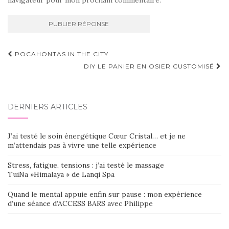
navigateur pour mon prochain commentaire.
Navigation
POCAHONTAS IN THE CITY
d'article
DIY LE PANIER EN OSIER CUSTOMISÉ
DERNIERS ARTICLES
J’ai testé le soin énergétique Cœur Cristal… et je ne
m’attendais pas à vivre une telle expérience
Stress, fatigue, tensions : j’ai testé le massage
TuiNa »Himalaya » de Lanqi Spa
Quand le mental appuie enfin sur pause : mon expérience
d’une séance d’ACCESS BARS avec Philippe