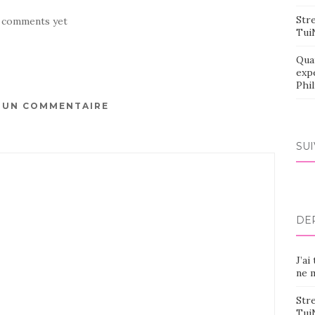
Stre
 comments yet
Tui
Qua
exp
Phi
R UN COMMENTAIRE
SU
DE
J’ai
ne m
Stre
Tui