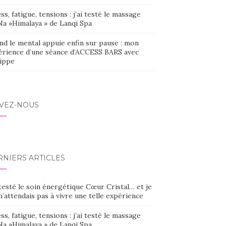
ss, fatigue, tensions : j’ai testé le massage
Na »Himalaya » de Lanqi Spa
nd le mental appuie enfin sur pause : mon
érience d’une séance d’ACCESS BARS avec
lippe
IVEZ-NOUS
RNIERS ARTICLES
 testé le soin énergétique Cœur Cristal… et je
’attendais pas à vivre une telle expérience
ss, fatigue, tensions : j’ai testé le massage
Na »Himalaya » de Lanqi Spa