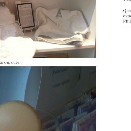
Qua
exp
Phi
ron, cute !