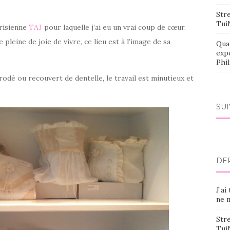
Stre
Tui
arisienne
TAJ
pour laquelle j’ai eu un vrai coup de cœur.
eine de joie de vivre, ce lieu est à l’image de sa
Qua
exp
Phi
rodé ou recouvert de dentelle, le travail est minutieux et
SU
DE
J’ai
ne m
Stre
Tui