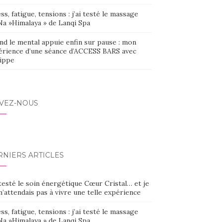
ss, fatigue, tensions : j’ai testé le massage
Na »Himalaya » de Lanqi Spa
nd le mental appuie enfin sur pause : mon
érience d’une séance d’ACCESS BARS avec
lippe
IVEZ-NOUS
RNIERS ARTICLES
 testé le soin énergétique Cœur Cristal… et je
’attendais pas à vivre une telle expérience
ss, fatigue, tensions : j’ai testé le massage
Na »Himalaya » de Lanqi Spa